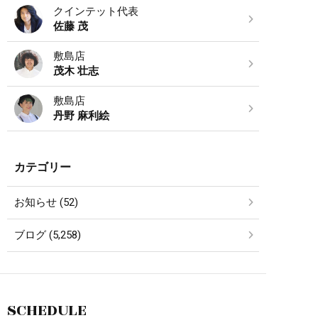
クインテット代表
佐藤 茂
敷島店
茂木 壮志
敷島店
丹野 麻利絵
カテゴリー
お知らせ (52)
ブログ (5,258)
SCHEDULE