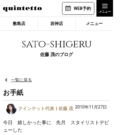
WEB予約
敷島店
岩神店
メニュー
sato-shigeru
佐藤 茂のブログ
一覧に戻る
お手紙
2010年11月27日
クインテット代表
佐藤 茂
今日 嬉しかった事に 先月 スタイリストデビ
ューした