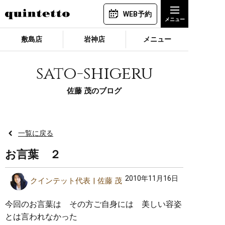
WEB予約
敷島店
岩神店
メニュー
sato-shigeru
佐藤 茂のブログ
一覧に戻る
お言葉 ２
2010年11月16日
クインテット代表
佐藤 茂
今回のお言葉は その方ご自身には 美しい容姿
とは言われなかった