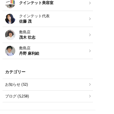
クインテット美容室
クインテット代表
佐藤 茂
敷島店
茂木 壮志
敷島店
丹野 麻利絵
カテゴリー
お知らせ (52)
ブログ (5,258)