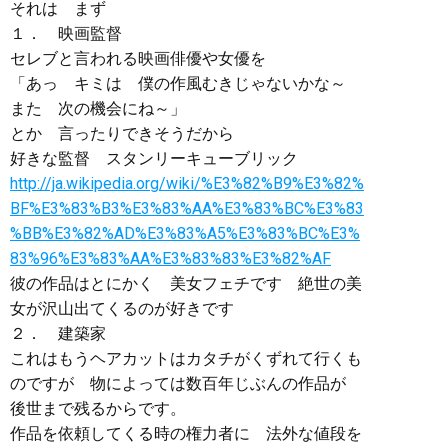
それは まず
１． 映画監督
セレブと言われる映画俳優や女優を
「あっ キミは 僕の作風むきじゃないかな～
また 次の機会にね～」
とか 言ったりできそうだから
好きな監督 スタンリーキューブリック
http://ja.wikipedia.org/wiki/%E3%82%B9%E3%82%
BF%E3%83%B3%E3%83%AA%E3%83%BC%E3%83
%BB%E3%82%AD%E3%83%A5%E3%83%BC%E3%
83%96%E3%83%AA%E3%83%83%E3%82%AF
彼の作品はとにかく 美女フェチです 絶世の美
女が沢山出てくるのが好きです
２． 建築家
これはもうヘアカットはカタチがくずれて行くも
のですが 物によっては数百年じぶんの作品が
後世まで残るからです。
作品を依頼してくる時の権力者に 法外な値段を