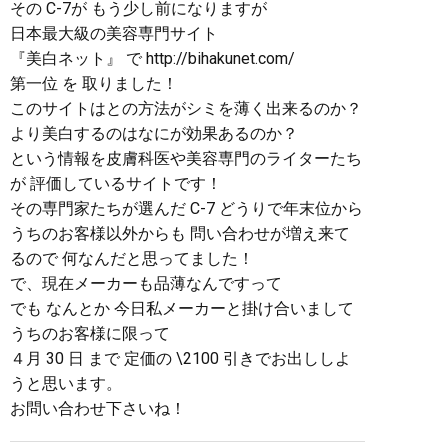
その C-7が もう少し前になりますが
日本最大級の美容専門サイト
『美白ネット』 で http://bihakunet.com/
第一位 を 取りました！
このサイトはとの方法がシミを薄く出来るのか？
より美白するのはなにが効果あるのか？
という情報を皮膚科医や美容専門のライターたち
が 評価しているサイトです！
その専門家たちが選んだ C-7 どうりで年末位から
うちのお客様以外からも 問い合わせが増え来て
るので 何なんだと思ってました！
で、現在メーカーも品薄なんですって
でも なんとか 今日私メーカーと掛け合いまして
うちのお客様に限って
４月 30 日 まで 定価の \2100 引きでお出ししよ
うと思います。
お問い合わせ下さいね！