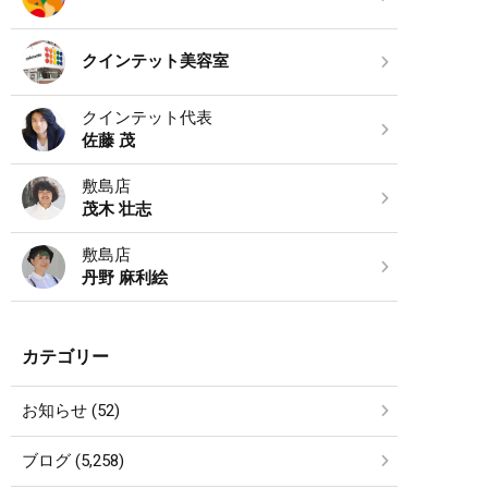
クインテット美容室
クインテット代表
佐藤 茂
敷島店
茂木 壮志
敷島店
丹野 麻利絵
カテゴリー
お知らせ (52)
ブログ (5,258)