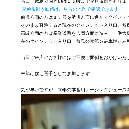
当日、敷島公園周辺は１５時まで交通規制がありま
交通規制う回路はこちらの地図で確認できます。
前橋方面の方は１７号を渋川方面に進んでクインテ
そのまま直進すると現在のクインテット入り口、敷
高崎方面の方は産業道路を吉岡方面に進み、上毛大
在のクインテット入り口、敷島公園第５駐車場が右
当日ご来店のお客様にはご不便ご面倒をおかけいた
来年は僕も選手として参加します！
気が早いですが、来年の本番用レーシングシューズ