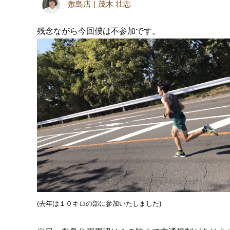
敷島店
茂木 壮志
残念ながら今回僕は不参加です。
(去年は１０キロの部に参加いたしました)