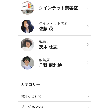
クインテット美容室
クインテット代表
佐藤 茂
敷島店
茂木 壮志
敷島店
丹野 麻利絵
カテゴリー
お知らせ (52)
ブログ (5,258)