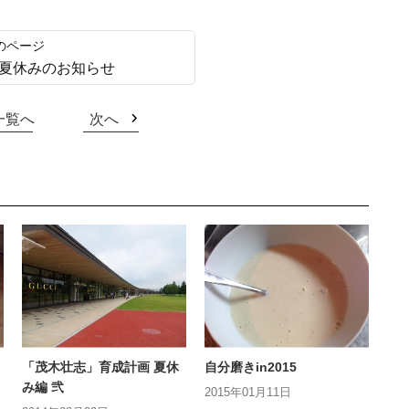
夏休みのお知らせ
一覧へ
次へ
「茂木壮志」育成計画 夏休
自分磨きin2015
み編 弐
2015年01月11日