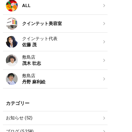
ALL
クインテット美容室
クインテット代表
佐藤 茂
敷島店
茂木 壮志
敷島店
丹野 麻利絵
カテゴリー
お知らせ (52)
ブログ (5,258)