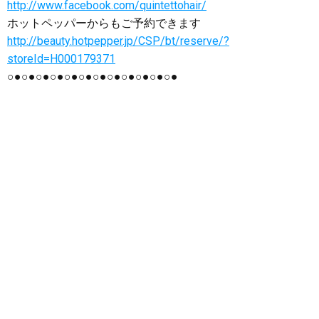
http://www.facebook.com/quintettohair/
ホットペッパーからもご予約できます
http://beauty.hotpepper.jp/CSP/bt/reserve/?
storeId=H000179371
○●○●○●○●○●○●○●○●○●○●○●○●
群馬県 群馬 前橋市 前橋 美容室 美容院
ヘアサロン カット カラー 白髪 白髪染め
グレーカラー パーマ ばっさり バッサリ イ
メチェン 刈り上げ 縮毛矯正 ストレート ポ
イント 前髪 デジタル デジタルパーマ ダメ
ージ 上手 傷み トリートメント 修正 上手
い 前髪カット ヘアケア ホームケア おすす
め 口コミ シャンプー 電子トリートメント
ビビり毛 癖 くせ毛 クセ スタイル ヘッド
スパ スパ まつ毛 伸びる エグータム
EGUTAM エマーキット 丁寧 ゆっくり プライ
ベート 髪 髪の毛 縮毛 スタイリング シリ
コン ノンシリコン スタッフ募集