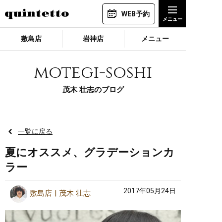
WEB予約
敷島店
岩神店
メニュー
motegi-soshi
茂木 壮志のブログ
一覧に戻る
夏にオススメ、グラデーションカ
ラー
2017年05月24日
敷島店
茂木 壮志