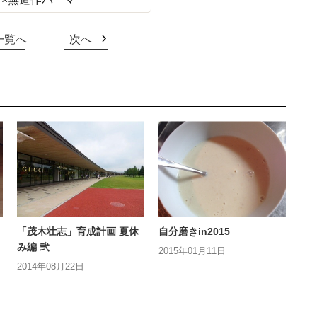
一覧へ
次へ
「茂木壮志」育成計画 夏休
自分磨きin2015
み編 弐
2015年01月11日
2014年08月22日