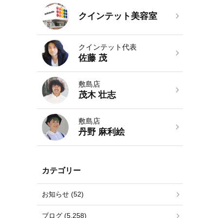
クインテット美容室
クインテット代表
佐藤 茂
敷島店
茂木 壮志
敷島店
丹野 麻利絵
カテゴリー
お知らせ (52)
ブログ (5,258)