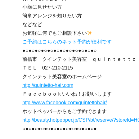
小顔に見せたい方
簡単アレンジを知りたい方
などなど
お気軽に何でもご相談下さい
ご予約はこちらのネット予約が便利です
●○●○●○●○●○●○●○●○●○●○●○●○
前橋市 クインテット美容室 ｑｕｉｎｔｅｔｔｏ
ＴＥＬ
027-210-2115
クインテット美容室のホームページ
http://quintetto-hair.com
Ｆａｃｅｂｏｏｋいいね！お願いします
http://www.facebook.com/quintettohair/
ホットペッパーからもご予約できます
http://beauty.hotpepper.jp/CSP/bt/reserve/?storeId
○●○●○●○●○●○●○●○●○●○●○●○●
群馬県 群馬 前橋市 前橋 美容室 美容院 ヘ