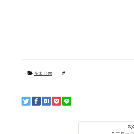
ラー パーマ ばっさり バッサリ イメチェン 
ジタル デジタルパーマ ダメージ 上手 傷み 
ア ホームケア おすすめ 口コミ シャンプー 
タイル ヘッドスパ スパ まつ毛 伸びる エグー
イベート 髪 髪の毛 縮毛 スタイリング シリ
茂木 壮志
２ブロック