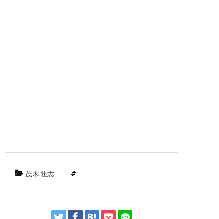
ヘアサロン カット カラー 白髪 白髪染め
グレーカラー パーマ ばっさり バッサリ イ
メチェン 刈り上げ 縮毛矯正 ストレート ポ
イント 前髪 デジタル デジタルパーマ ダメ
ージ 上手 傷み トリートメント 修正 上手
い 前髪カット ヘアケア ホームケア おすす
め 口コミ シャンプー 電子トリートメント
ビビり毛 癖 くせ毛 クセ スタイル ヘッド
スパ スパ まつ毛 伸びる エグータム
EGUTAM エマーキット 丁寧 ゆっくり プライ
ベート 髪 髪の毛 縮毛 スタイリング シリ
コン ノンシリコン スタッフ募集
茂木 壮志