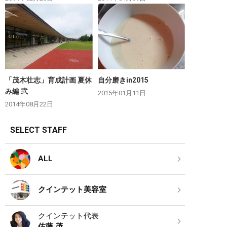
「茂木壮志」育成計画 夏休
自分磨きin2015
み編 弐
2015年01月11日
2014年08月22日
SELECT STAFF
ALL
クインテット美容室
クインテット代表
佐藤 茂