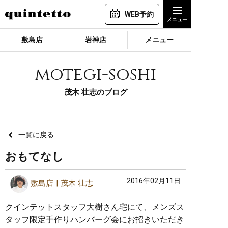
WEB予約
敷島店
岩神店
メニュー
motegi-soshi
茂木 壮志のブログ
一覧に戻る
おもてなし
2016年02月11日
敷島店
茂木 壮志
クインテットスタッフ大樹さん宅にて、メンズス
タッフ限定手作りハンバーグ会にお招きいただき