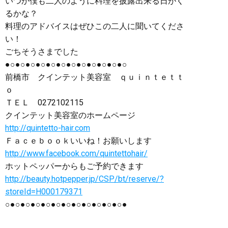
いつか僕も二人のように料理を披露出来る日がく
るかな？
料理のアドバイスはぜひこの二人に聞いてくださ
い！
ごちそうさまでした
●○●○●○●○●○●○●○●○●○●○●○●○
前橋市 クインテット美容室 ｑｕｉｎｔｅｔｔ
ｏ
ＴＥＬ 0272102115
クインテット美容室のホームページ
http://quintetto-hair.com
Ｆａｃｅｂｏｏｋいいね！お願いします
http://www.facebook.com/quintettohair/
ホットペッパーからもご予約できます
http://beauty.hotpepper.jp/CSP/bt/reserve/?
storeId=H000179371
○●○●○●○●○●○●○●○●○●○●○●○●
群馬県 群馬 前橋市 前橋 美容室 美容院