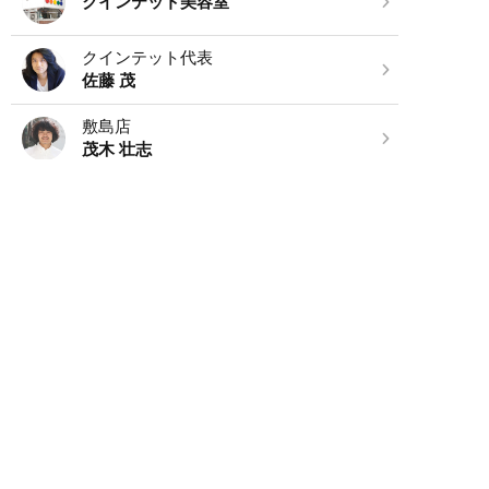
クインテット美容室
クインテット代表
佐藤 茂
敷島店
茂木 壮志
敷島店
丹野 麻利絵
カテゴリー
お知らせ (52)
ブログ (5,258)