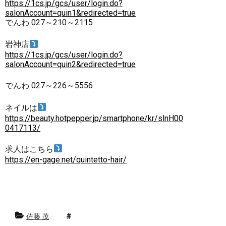
https://1cs.jp/gcs/user/login.do?
salonAccount=quin1&redirected=true
でんわ 027～210～2115
岩神店
https://1cs.jp/gcs/user/login.do?
salonAccount=quin2&redirected=true
でんわ 027～226～5556
ネイルは
https://beauty.hotpepper.jp/smartphone/kr/slnH00
0417113/
求人はこちら
https://en-gage.net/quintetto-hair/
佐藤 茂