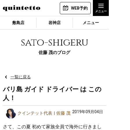
WEB予約
敷島店
岩神店
メニュー
sato-shigeru
佐藤 茂のブログ
一覧に戻る
バリ島 ガイド ドライバー は この
人！
2019年09月04日
クインテット代表
佐藤 茂
さて、この夏 初めて家族全員で海外に行きまし