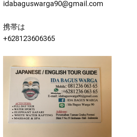
idabaguswarga90@gmail.com
携帯は
+628123606365