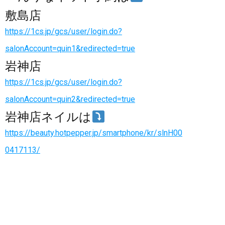
敷島店
https://1cs.jp/gcs/user/login.do?
salonAccount=quin1&redirected=true
岩神店
https://1cs.jp/gcs/user/login.do?
salonAccount=quin2&redirected=true
岩神店ネイルは
https://beauty.hotpepper.jp/smartphone/kr/slnH00
0417113/