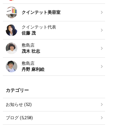
クインテット美容室
クインテット代表
佐藤 茂
敷島店
茂木 壮志
敷島店
丹野 麻利絵
カテゴリー
お知らせ (52)
ブログ (5,258)