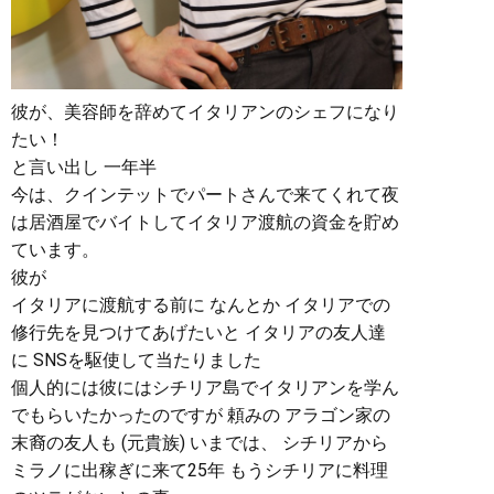
彼が、美容師を辞めてイタリアンのシェフになり
たい！
と言い出し 一年半
今は、クインテットでパートさんで来てくれて夜
は居酒屋でバイトしてイタリア渡航の資金を貯め
ています。
彼が
イタリアに渡航する前に なんとか イタリアでの
修行先を見つけてあげたいと イタリアの友人達
に SNSを駆使して当たりました
個人的には彼にはシチリア島でイタリアンを学ん
でもらいたかったのですが 頼みの アラゴン家の
末裔の友人も (元貴族) いまでは、 シチリアから
ミラノに出稼ぎに来て25年 もうシチリアに料理