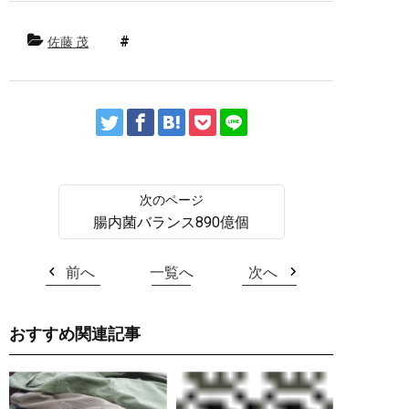
佐藤 茂
腸内菌バランス890億個
前へ
一覧へ
次へ
おすすめ関連記事