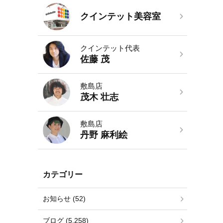
クインテット美容室
クインテット代表
佐藤 茂
敷島店
茂木 壮志
敷島店
丹野 麻利絵
カテゴリー
お知らせ (52)
ブログ (5,258)