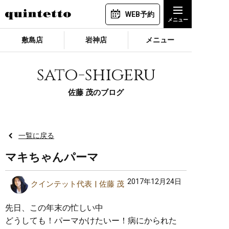
WEB予約
敷島店
岩神店
メニュー
sato-shigeru
佐藤 茂のブログ
一覧に戻る
マキちゃんパーマ
2017年12月24日
クインテット代表
佐藤 茂
先日、この年末の忙しい中
どうしても！パーマかけたいー！病にかられた