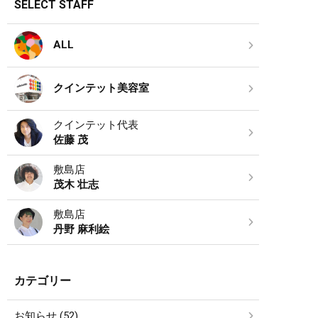
SELECT STAFF
ALL
クインテット美容室
クインテット代表
佐藤 茂
敷島店
茂木 壮志
敷島店
丹野 麻利絵
カテゴリー
お知らせ (52)