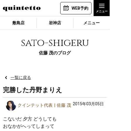
WEB予約
敷島店
岩神店
メニュー
sato-shigeru
佐藤 茂のブログ
一覧に戻る
完勝した丹野まりえ
2015年03月05日
クインテット代表
佐藤 茂
こないだ 夕方 どうしても
おなかがへってしまって