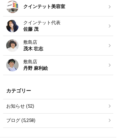
クインテット美容室
クインテット代表
佐藤 茂
敷島店
茂木 壮志
敷島店
丹野 麻利絵
カテゴリー
お知らせ (52)
ブログ (5,258)