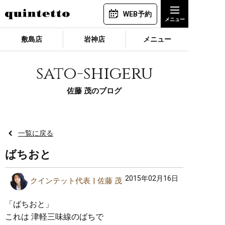
WEB予約
敷島店
岩神店
メニュー
sato-shigeru
佐藤 茂のブログ
一覧に戻る
ばちおと
2015年02月16日
クインテット代表
佐藤 茂
「ばちおと」
これは 津軽三味線のばちで