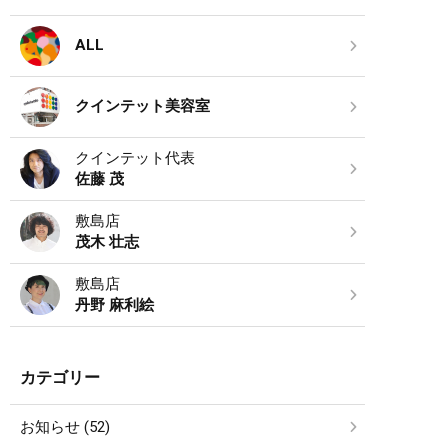
ALL
クインテット美容室
クインテット代表
佐藤 茂
敷島店
茂木 壮志
敷島店
丹野 麻利絵
カテゴリー
お知らせ (52)