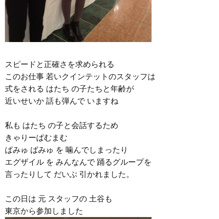
スピードと正確さを求められる
このお仕事 若いクインテットのスタッフは
式をされる はたち の子たちと年齢が
近いせいか 話も弾んで いますね
私も はたち の子と会話するため
きゃりーぱむまむ
ぱみゅ ぱみゅ を 噛んでしまったり
エグザイル を みんなんで 踊るグループを
言ったりして だいぶ 引かれました。
この日は 元 スタッフの 土谷も
東京から参加しました