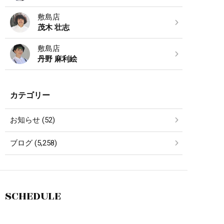
敷島店
茂木 壮志
敷島店
丹野 麻利絵
カテゴリー
お知らせ (52)
ブログ (5,258)
SCHEDULE