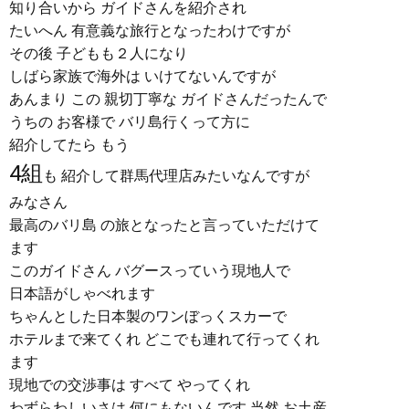
知り合いから ガイドさんを紹介され
たいへん 有意義な旅行となったわけですが
その後 子どもも２人になり
しばら家族で海外は いけてないんですが
あんまり この 親切丁寧な ガイドさんだったんで
うちの お客様で バリ島行くって方に
紹介してたら もう
4組
も 紹介して群馬代理店みたいなんですが
みなさん
最高のバリ島 の旅となったと言っていただけて
ます
このガイドさん バグースっていう現地人で
日本語がしゃべれます
ちゃんとした日本製のワンぼっくスカーで
ホテルまで来てくれ どこでも連れて行ってくれ
ます
現地での交渉事は すべて やってくれ
わずらわしいさは 何にもないんです 当然 お土産