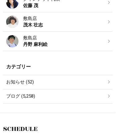
佐藤 茂
敷島店
茂木 壮志
敷島店
丹野 麻利絵
カテゴリー
お知らせ (52)
ブログ (5,258)
SCHEDULE