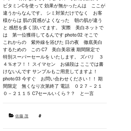
ビタミンCを使って 効果が無かったんは ここが
違うからなんです。 シミ対策だけでなく お客
様からは 肌の質感がよくなった 朝の肌が違う
と 感想を多く頂いてます。 実際 美白ネットで
は 第一位獲得してるんです photo:02 そこで
これからの 紫外線を浴びた 日の夜 徹底美白
するための この C7 美白美容液 期間限定で
特別スーパーセールを いたします。 ズバリ ３
４％オフ！！ スイマセン お値段は ここでは書
けないんです サンプルもご用意してますよ！
photo:03 今すぐ お問い合わせください！！ 期
間限定 無くなり次第終了 電話 ０２７－２１
０－２１１５ C7セールいくら？？ と一言
佐藤 茂