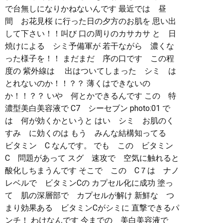
で台無しになりかねないんです 最近では 昼
間 お花見桜 に行った日の夕方のお肌を 思い出
して下さい！！叫び 口の周りのカサカサ と 日
焼けによる シミ予備軍が 若干ながら 濃くな
った様子を！！ まだまだ 序の口です この程
度の 紫外線は 出はついてしまった シミ は
とれないのか！！？？ 薄くはできないの
か！！？？ いや 何とかできるんです この 特
濃型美白美容液で C7 シーセブン photo:01 で
は 何が効くかというと はい シミ お肌のく
すみ に効くのは もう みんな結構知ってる
ビタミン C なんです。 でも この ビタミン
C 問題があって スグ 速攻で 空気に触れると
酸化しちまうんです そこで この C７は ナノ
レベルで ビタミンCの カプセル化に成功 塗っ
て 肌の深層部で カプセルが解け 新鮮な つ
まり効果ある ビタミンCがシミに 直撃できるパ
ンチ！ わけなんです 今までの 美白美容液で