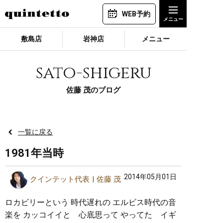
WEB予約
敷島店
岩神店
メニュー
sato-shigeru
佐藤 茂のブログ
一覧に戻る
1981年当時
2014年05月01日
クインテット代表
佐藤 茂
ロカビリーという 時代遅れの エルビス時代の音
楽を カッコイイと 心底思って やってた イギ