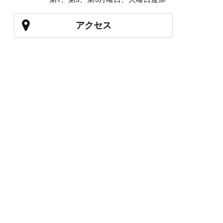
アクセス
027-210-2115
WEB予約
岩神店のご予約
OPEN
月曜日のみ/ 10:00-18:00
水～日・祝/ 10:00-19:00
CLOSE
毎週火曜日
第1、第3、第5月曜日、火曜日連休
アクセス