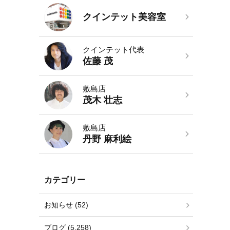
クインテット美容室
クインテット代表
佐藤 茂
敷島店
茂木 壮志
敷島店
丹野 麻利絵
カテゴリー
お知らせ (52)
ブログ (5,258)