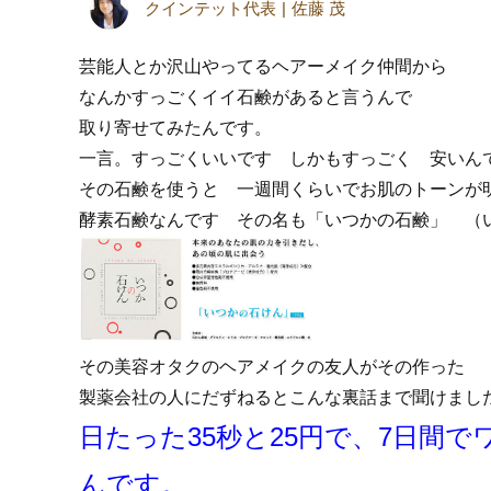
クインテット代表
佐藤 茂
芸能人とか沢山やってるヘアーメイク仲間から
なんかすっごくイイ石鹸があると言うんで
取り寄せてみたんです。
一言。すっごくいいです しかもすっごく 安いん
その石鹸を使うと 一週間くらいでお肌のトーンが
酵素石鹸なんです その名も「いつかの石鹸」 （
その美容オタクのヘアメイクの友人がその作った
製薬会社の人にだずねるとこんな裏話まで聞けまし
日たった35秒と25円で、7日間
んです。