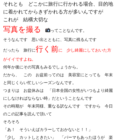
それとも どこかに旅行に行かれる場合、目的地
に着かれてからきずかれる方が多いんですが
これが 結構大切な
写真を撮る
ってことなんです。
そうなんです 思い出とともに、写真に残るんです
行く前
だったら 旅行に
に 少し綺麗にしておいた方
がイイですよね。
何年か後にその写真もみるでしょうから。
だから、 この お盆前ってのは 美容室にとっても 年末
と同じくらい忙しいシーズンなんです。
つまりは お盆休みは 「日本全国の女性がいつもより綺麗
にしなければならない時」だということなんです
その時期が 年末同様、重なる訳なんです ですから 今日
のこの記事を読んで頂いて
そろそろ
「あ！ そういえばカラーしておかないと！！」
「少し カットしときたい」 「パーマもあったほうが 楽