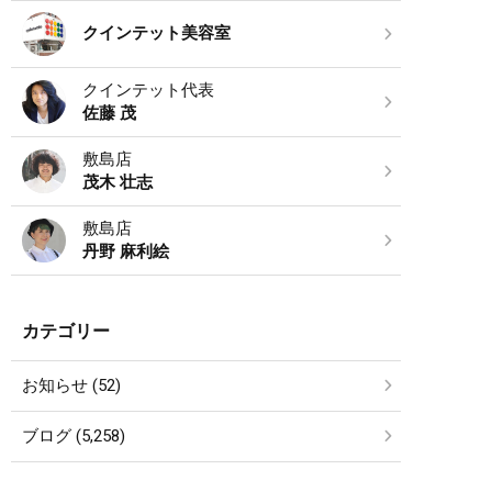
クインテット美容室
クインテット代表
佐藤 茂
敷島店
茂木 壮志
敷島店
丹野 麻利絵
カテゴリー
お知らせ (52)
ブログ (5,258)