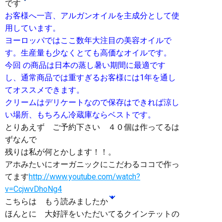
です
お客様へ一言、アルガンオイルを主成分として使
用しています。
ヨーロッパではここ数年大注目の美容オイルで
す。生産量も少なくとても高価なオイルです。
今回 の商品は日本の蒸し暑い期間に最適です
し、通常商品では重すぎるお客様には1年を通し
てオススメできます。
クリームはデリケートなので保存はできれば涼し
い場所、もちろん冷蔵庫ならベストです。
とりあえず ご予約下さい ４０個は作ってるは
ずなんで
残りは私が何とかします！！。
アホみたいにオーガニックにこだわるココで作っ
てます
http://www.youtube.com/watch?
v=CcjwvDhoNg4
こちらは もう読みましたか
ほんとに 大好評をいただいてるクインテットの