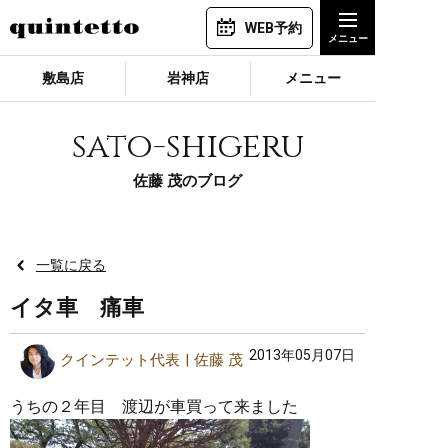
WEB予約
敷島店
岩神店
メニュー
sato-shigeru
佐藤 茂のブログ
一覧に戻る
イタ車 痛車
2013年05月07日
クインテット代表
佐藤 茂
うちの２年目 渡辺が車買って来ました