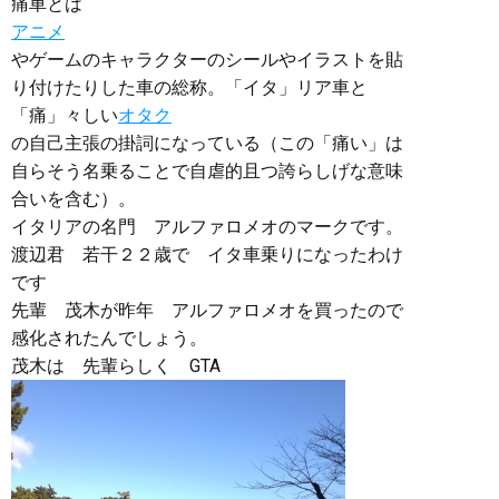
痛車とは
アニメ
やゲームのキャラクターのシールやイラストを貼
り付けたりした車の総称。「イタ」リア車と
「痛」々しい
オタク
の自己主張の掛詞になっている（この「痛い」は
自らそう名乗ることで自虐的且つ誇らしげな意味
合いを含む）。
イタリアの名門 アルファロメオのマークです。
渡辺君 若干２２歳で イタ車乗りになったわけ
です
先輩 茂木が昨年 アルファロメオを買ったので
感化されたんでしょう。
茂木は 先輩らしく GTA