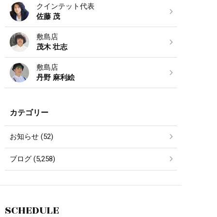
クインテット代表
佐藤 茂
敷島店
茂木 壮志
敷島店
丹野 麻利絵
カテゴリー
お知らせ (52)
ブログ (5,258)
SCHEDULE