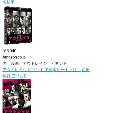
名桔平
￥5,040
Amazon.co.jp
の 続編 アウトレイジ ビヨンド
アウトレイジ ビヨンド [DVD]/ビートたけし,西田
敏行,三浦友和