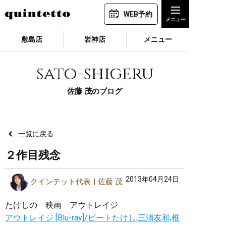
WEB予約
敷島店
岩神店
メニュー
sato-shigeru
佐藤 茂のブログ
一覧に戻る
２作目残念
2013年04月24日
クインテット代表
佐藤 茂
たけしの 映画 アウトレイジ
アウトレイジ [Blu-ray]/ビートたけし,三浦友和,椎