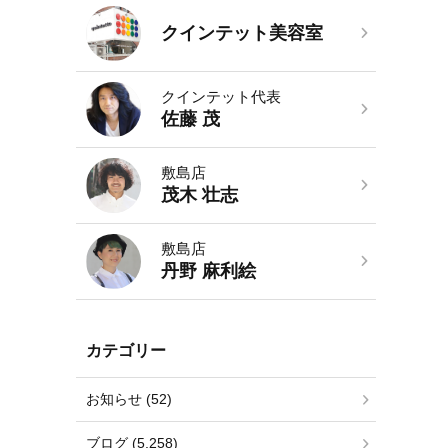
クインテット美容室
クインテット代表
佐藤 茂
敷島店
茂木 壮志
敷島店
丹野 麻利絵
カテゴリー
お知らせ (52)
ブログ (5,258)