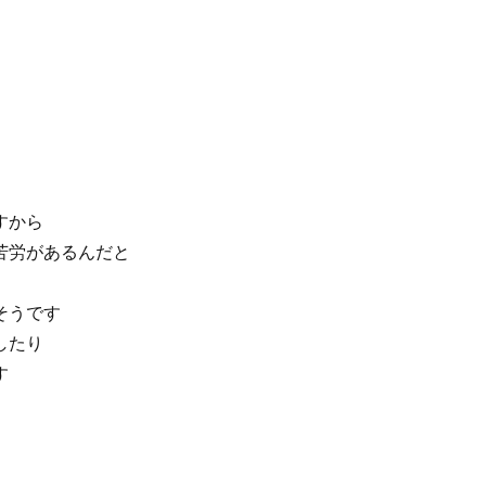
すから
苦労があるんだと
そうです
したり
す