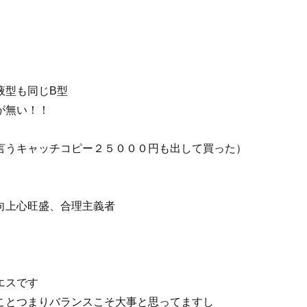
液型も同じB型
が無い！！
言うキャッチコピー２５０００円も出して買った）
向上心旺盛、合理主義者
エスです
ことつまりバランスこそ大事と思ってますし