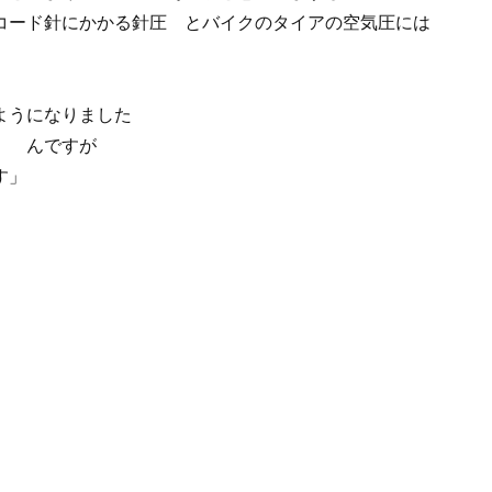
コード針にかかる針圧 とバイクのタイアの空気圧には
ようになりました
） んですが
す」