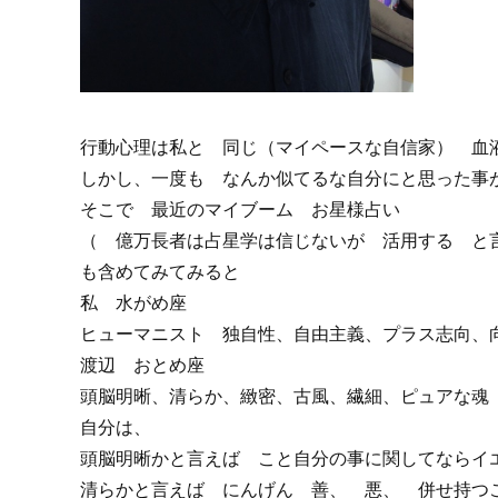
行動心理は私と 同じ（マイペースな自信家） 血
しかし、一度も なんか似てるな自分にと思った事
そこで 最近のマイブーム お星様占い
（ 億万長者は占星学は信じないが 活用する と
も含めてみてみると
私 水がめ座
ヒューマニスト 独自性、自由主義、プラス志向、
渡辺 おとめ座
頭脳明晰、清らか、緻密、古風、繊細、ピュアな魂
自分は、
頭脳明晰かと言えば こと自分の事に関してならイ
清らかと言えば にんげん 善、 悪、 併せ持つ