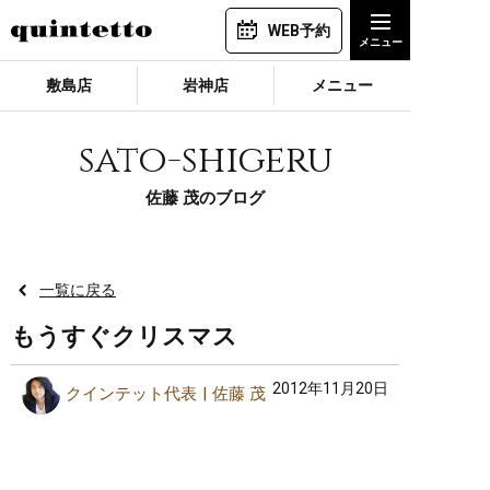
WEB予約
敷島店
岩神店
メニュー
sato-shigeru
佐藤 茂のブログ
一覧に戻る
もうすぐクリスマス
2012年11月20日
クインテット代表
佐藤 茂