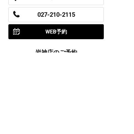
027-210-2115
WEB予約
岩神店のご予約
OPEN
月曜日のみ/ 10:00-18:00
水～日・祝/ 10:00-19:00
CLOSE
毎週火曜日
第1、第3、第5月曜日、火曜日連休
アクセス
027-226-5556