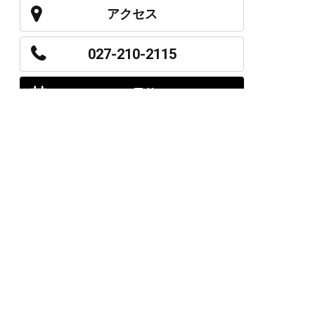
アクセス
027-210-2115
WEB予約
岩神店のご予約
OPEN
月曜日のみ/ 10:00-18:00
水～日・祝/ 10:00-19:00
CLOSE
毎週火曜日
第1、第3、第5月曜日、火曜日連休
アクセス
027-226-5556