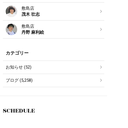
敷島店
茂木 壮志
敷島店
丹野 麻利絵
カテゴリー
お知らせ (52)
ブログ (5,258)
SCHEDULE