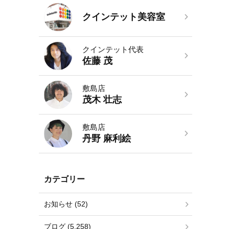
クインテット美容室
クインテット代表
佐藤 茂
敷島店
茂木 壮志
敷島店
丹野 麻利絵
カテゴリー
お知らせ (52)
ブログ (5,258)