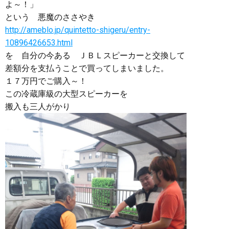
よ～！」
という 悪魔のささやき
http://ameblo.jp/quintetto-shigeru/entry-
10896426653.html
を 自分の今ある ＪＢＬスピーカーと交換して
差額分を支払うことで買ってしまいました。
１７万円でご購入～！
この冷蔵庫級の大型スピーカーを
搬入も三人がかり