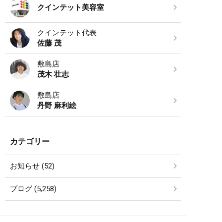
クインテット美容室
クインテット代表
佐藤 茂
敷島店
茂木 壮志
敷島店
丹野 麻利絵
カテゴリー
お知らせ (52)
ブログ (5,258)