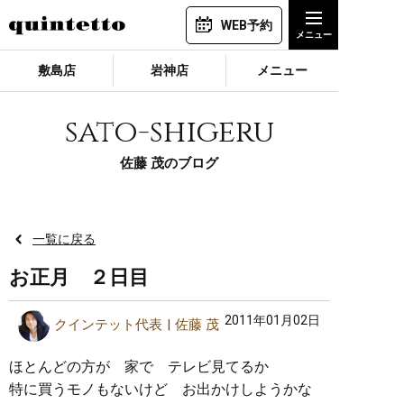
WEB予約
敷島店
岩神店
メニュー
sato-shigeru
佐藤 茂のブログ
一覧に戻る
お正月 ２日目
2011年01月02日
クインテット代表
佐藤 茂
ほとんどの方が 家で テレビ見てるか
特に買うモノもないけど お出かけしようかな