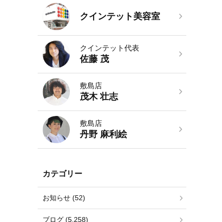
クインテット美容室
クインテット代表
佐藤 茂
敷島店
茂木 壮志
敷島店
丹野 麻利絵
カテゴリー
お知らせ (52)
ブログ (5,258)