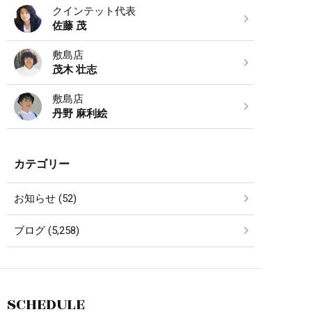
クインテット代表
佐藤 茂
敷島店
茂木 壮志
敷島店
丹野 麻利絵
カテゴリー
お知らせ (52)
ブログ (5,258)
SCHEDULE