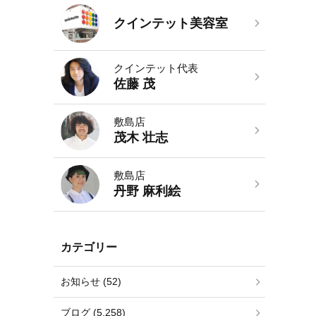
クインテット美容室
クインテット代表
佐藤 茂
敷島店
茂木 壮志
敷島店
丹野 麻利絵
カテゴリー
お知らせ (52)
ブログ (5,258)