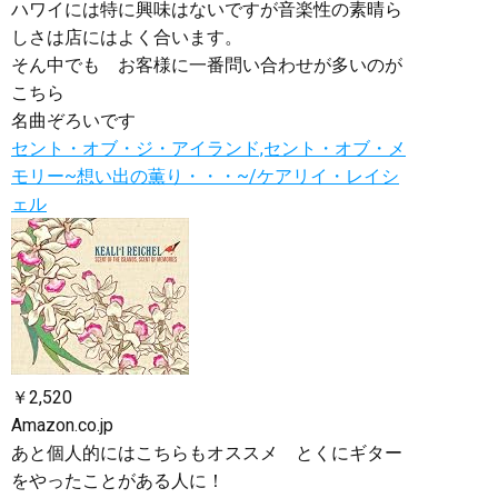
ハワイには特に興味はないですが音楽性の素晴ら
しさは店にはよく合います。
そん中でも お客様に一番問い合わせが多いのが
こちら
名曲ぞろいです
セント・オブ・ジ・アイランド,セント・オブ・メ
モリー~想い出の薫り・・・~/ケアリイ・レイシ
ェル
￥2,520
Amazon.co.jp
あと個人的にはこちらもオススメ とくにギター
をやったことがある人に！