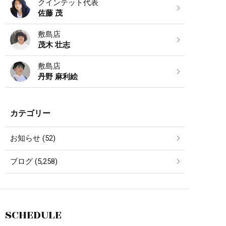
クインテット代表
佐藤 茂
敷島店
茂木 壮志
敷島店
丹野 麻利絵
カテゴリー
お知らせ (52)
ブログ (5,258)
SCHEDULE