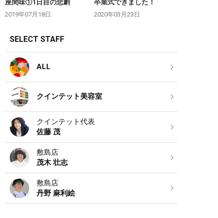
座間味①1日目の悲劇
卒業式できました！
2019年07月18日
2020年03月23日
SELECT STAFF
ALL
クインテット美容室
クインテット代表
佐藤 茂
敷島店
茂木 壮志
敷島店
丹野 麻利絵