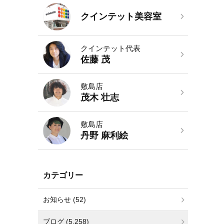
クインテット美容室
クインテット代表
佐藤 茂
敷島店
茂木 壮志
敷島店
丹野 麻利絵
カテゴリー
お知らせ (52)
ブログ (5,258)