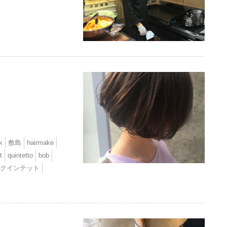
k
敷島
hairmake
t
quintetto
bob
クインテット