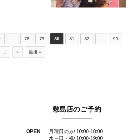
0
...
78
79
80
81
82
...
90
...
»
最後 »
敷島店のご予約
OPEN
月曜日のみ/ 10:00-18:00
水～日・祝/ 10:00-19:00