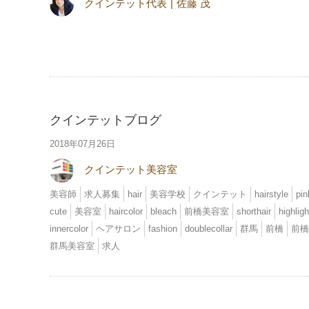
クインテット代表
佐藤 茂
クインテットブログ
2018年07月26日
クインテット美容室
美容師
求人募集
hair
美容学校
クインテット
hairstyle
pin
cute
美容室
haircolor
bleach
前橋美容室
shorthair
highligh
innercolor
ヘアサロン
fashion
doublecollar
群馬
前橋
前橋
群馬美容室
求人