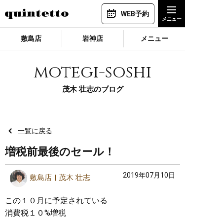
WEB予約
敷島店
岩神店
メニュー
motegi-soshi
茂木 壮志のブログ
一覧に戻る
増税前最後のセール！
2019年07月10日
敷島店
茂木 壮志
この１０月に予定されている
消費税１０%増税