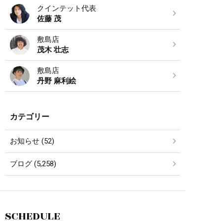
クインテット代表
佐藤 茂
敷島店
茂木 壮志
敷島店
丹野 麻利絵
カテゴリー
お知らせ (52)
ブログ (5,258)
SCHEDULE