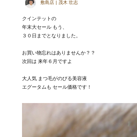
敷島店
茂木 壮志
クインテットの
年末大セール もう、
３０日までとなりました。
お買い物忘れはありませんか？？
次回は 来年６月ですよ
大人気 まつ毛がのびる美容液
エグータムも セール価格です！