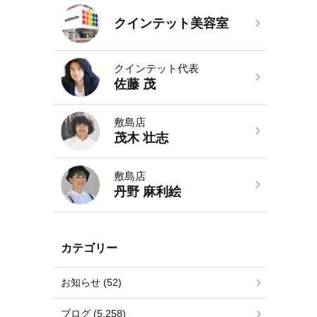
クインテット美容室
クインテット代表
佐藤 茂
敷島店
茂木 壮志
敷島店
丹野 麻利絵
カテゴリー
お知らせ (52)
ブログ (5,258)