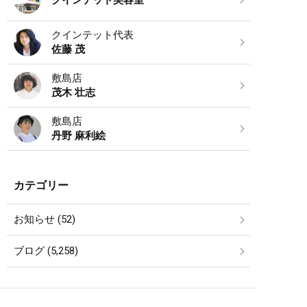
クインテット代表
佐藤 茂
敷島店
茂木 壮志
敷島店
丹野 麻利絵
カテゴリー
お知らせ (52)
ブログ (5,258)