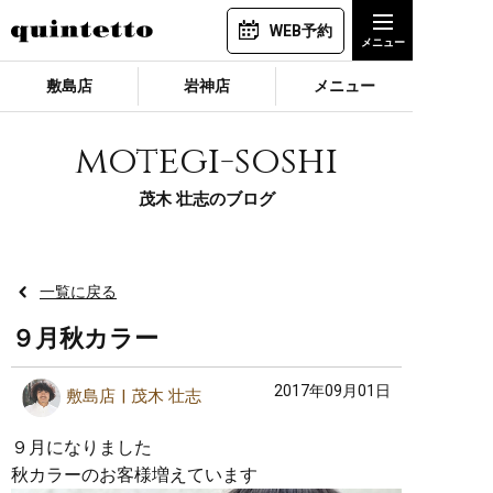
WEB予約
敷島店
岩神店
メニュー
motegi-soshi
茂木 壮志のブログ
一覧に戻る
９月秋カラー
2017年09月01日
敷島店
茂木 壮志
９月になりました
秋カラーのお客様増えています