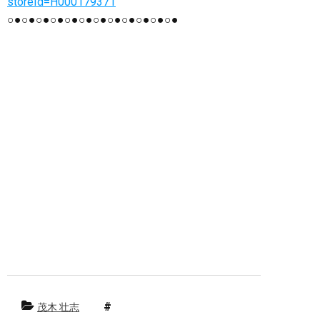
storeId=H000179371
○●○●○●○●○●○●○●○●○●○●○●○●
群馬県 群馬 前橋市 前橋 美容室 美容院
ヘアサロン カット カラー 白髪 白髪染め
グレーカラー パーマ ばっさり バッサリ イ
メチェン 刈り上げ 縮毛矯正 ストレート ポ
イント 前髪 デジタル デジタルパーマ ダメ
ージ 上手 傷み トリートメント 修正 上手
い 前髪カット ヘアケア ホームケア おすす
め 口コミ シャンプー 電子トリートメント
ビビり毛 癖 くせ毛 クセ スタイル ヘッド
スパ スパ まつ毛 伸びる エグータム
EGUTAM エマーキット 丁寧 ゆっくり プライ
ベート 髪 髪の毛 縮毛 スタイリング シリ
コン ノンシリコン スタッフ募集
茂木 壮志