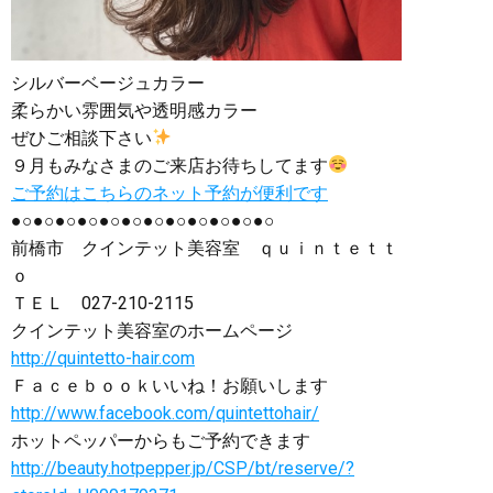
シルバーベージュカラー
柔らかい雰囲気や透明感カラー
ぜひご相談下さい
９月もみなさまのご来店お待ちしてます
ご予約はこちらのネット予約が便利です
●○●○●○●○●○●○●○●○●○●○●○●○
前橋市 クインテット美容室 ｑｕｉｎｔｅｔｔ
ｏ
ＴＥＬ
027-210-2115
クインテット美容室のホームページ
http://quintetto-hair.com
Ｆａｃｅｂｏｏｋいいね！お願いします
http://www.facebook.com/quintettohair/
ホットペッパーからもご予約できます
http://beauty.hotpepper.jp/CSP/bt/reserve/?