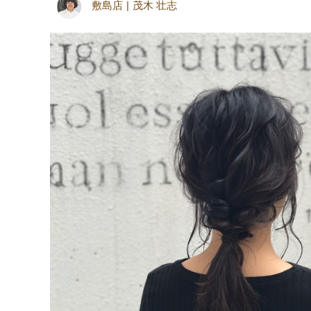
敷島店
茂木 壮志