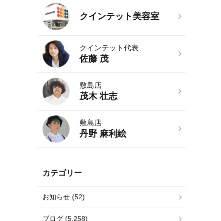
クインテット美容室
クインテット代表
佐藤 茂
敷島店
茂木 壮志
敷島店
丹野 麻利絵
カテゴリー
お知らせ (52)
ブログ (5,258)