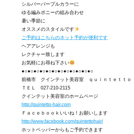
シルバーパープルカラーに
ゆる編みポニーの組み合わせ
暑い季節に
オススメのスタイルです
ご予約はこちらのネット予約が便利です
ヘアアレンジも
レクチャー致します
お気軽にお尋ね下さい
●○●○●○●○●○●○●○●○●○●○●○●○
前橋市 クインテット美容室 ｑｕｉｎｔｅｔｔｏ
ＴＥＬ
027-210-2115
クインテット美容室のホームページ
http://quintetto-hair.com
Ｆａｃｅｂｏｏｋいいね！お願いします
http://www.facebook.com/quintettohair/
ホットペッパーからもご予約できます