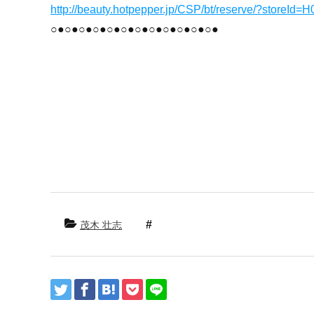
http://beauty.hotpepper.jp/CSP/bt/reserve/?storeId
○●○●○●○●○●○●○●○●○●○●○●○●
群馬県 群馬 前橋市 前橋 美容室 美容院 ヘ
ラー パーマ ばっさり バッサリ イメチェン 
ジタル デジタルパーマ ダメージ 上手 傷み 
ア ホームケア おすすめ 口コミ シャンプー 
タイル ヘッドスパ スパ まつ毛 伸びる エグー
イベート 髪 髪の毛 縮毛 スタイリング シリ
茂木 壮志