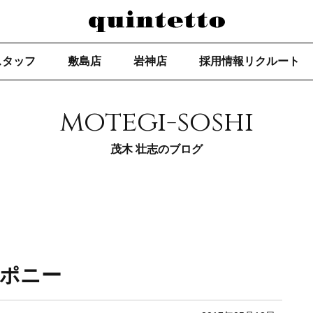
スタッフ
敷島店
岩神店
採用情報リクルート
motegi-soshi
茂木 壮志のブログ
みポニー