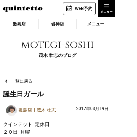
WEB予約
敷島店
岩神店
メニュー
motegi-soshi
茂木 壮志のブログ
一覧に戻る
誕生日ガール
2017年03月19日
敷島店
茂木 壮志
クインテット 定休日
２０日 月曜