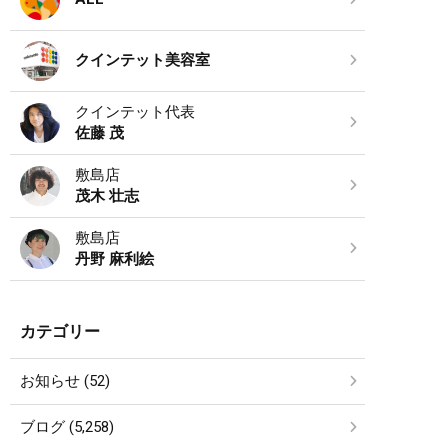
クインテット美容室
クインテット代表
佐藤 茂
敷島店
茂木 壮志
敷島店
丹野 麻利絵
カテゴリー
お知らせ (52)
ブログ (5,258)