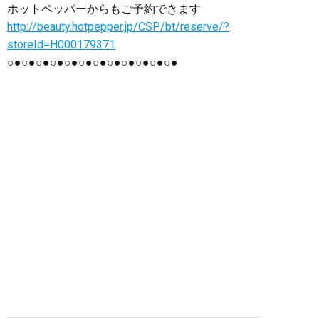
ホットペッパーからもご予約できます
http://beauty.hotpepper.jp/CSP/bt/reserve/?
storeId=H000179371
○●○●○●○●○●○●○●○●○●○●○●○●
群馬県 群馬 前橋市 前橋 美容室 美容院
ヘアサロン カット カラー 白髪 白髪染め
グレーカラー パーマ ばっさり バッサリ イ
メチェン 刈り上げ 縮毛矯正 ストレート ポ
イント 前髪 デジタル デジタルパーマ ダメ
ージ 上手 傷み トリートメント 修正 上手
い 前髪カット ヘアケア ホームケア おすす
め 口コミ シャンプー 電子トリートメント
ビビり毛 癖 くせ毛 クセ スタイル ヘッド
スパ スパ まつ毛 伸びる エグータム
EGUTAM エマーキット 丁寧 ゆっくり プライ
ベート 髪 髪の毛 縮毛 スタイリング シリ
コン ノンシリコン スタッフ募集