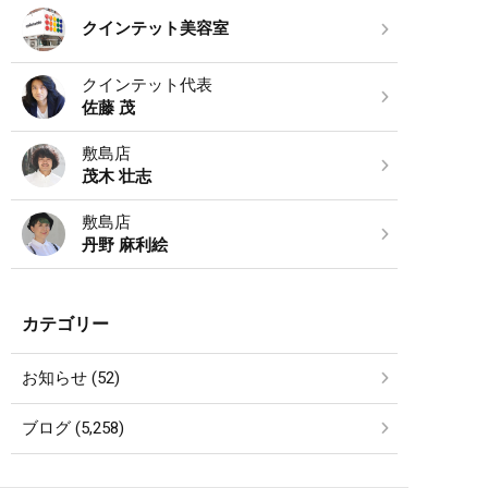
クインテット美容室
クインテット代表
佐藤 茂
敷島店
茂木 壮志
敷島店
丹野 麻利絵
カテゴリー
お知らせ (52)
ブログ (5,258)