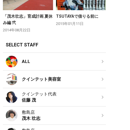
「茂木壮志」育成計画 夏休
TSUTAYAで借りる前に
み編 弐
2015年01月11日
2014年08月22日
SELECT STAFF
ALL
クインテット美容室
クインテット代表
佐藤 茂
敷島店
茂木 壮志