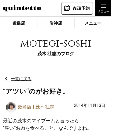
WEB予約
敷島店
岩神店
メニュー
motegi-soshi
茂木 壮志のブログ
一覧に戻る
“アツい”のがお好き。
2014年11月13日
敷島店
茂木 壮志
最近の茂木のマイブームと言ったら
“厚い”お肉を食べること。なんですよね。