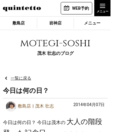
WEB予約
敷島店
岩神店
メニュー
motegi-soshi
茂木 壮志のブログ
一覧に戻る
今日は何の日？
2014年04月07日
敷島店
茂木 壮志
大人の階段
今日は何の日？ 今日は茂木の