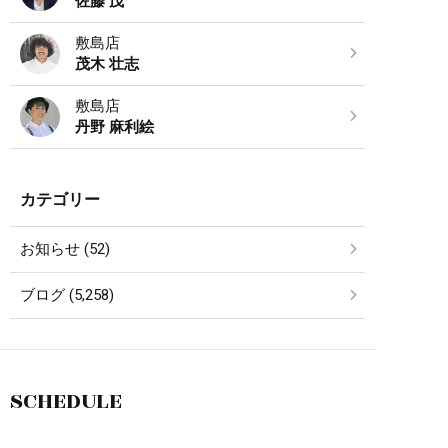
佐藤 茂
敷島店
茂木 壮志
敷島店
丹野 麻利絵
カテゴリー
お知らせ (52)
ブログ (5,258)
SCHEDULE