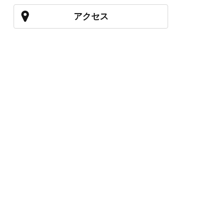
アクセス
027-210-2115
WEB予約
岩神店のご予約
OPEN
月曜日のみ/ 10:00-18:00
水～日・祝/ 10:00-19:00
CLOSE
毎週火曜日
第1、第3、第5月曜日、火曜日連休
アクセス
027-226-5556