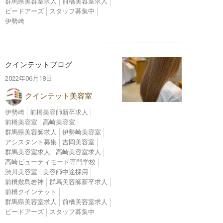
群馬県美容室求人
前橋美容室求人
ビードアーズ
スタッフ募集中
伊勢崎
クインテットブログ
2022年06月18日
クインテット美容室
伊勢崎
前橋美容師新卒求人
前橋美容室
高崎美容室
群馬県美容師求人
伊勢崎美容室
アシスタント募集
吉岡美容室
群馬美容室求人
高崎美容室求人
高崎ビューティモード専門学校
渋川美容室
美容師中途採用
前橋敷島岩神
群馬美容師新卒求人
前橋クインテット
群馬県美容室求人
前橋美容室求人
ビードアーズ
スタッフ募集中