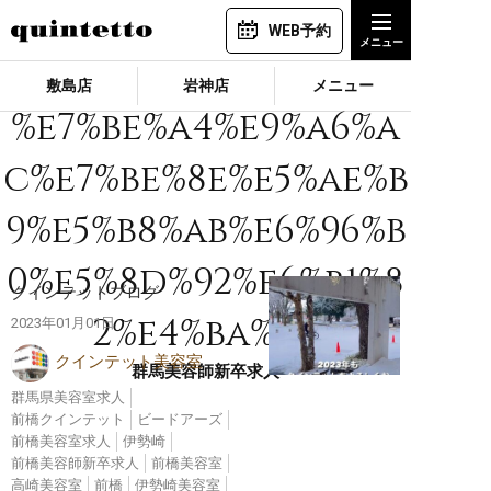
WEB予約
敷島店
岩神店
メニュー
%e7%be%a4%e9%a6%a
c%e7%be%8e%e5%ae%b
9%e5%b8%ab%e6%96%b
0%e5%8d%92%e6%b1%8
クインテットブログ
2%e4%ba%ba
2023年01月01日
クインテット美容室
群馬美容師新卒求人
群馬県美容室求人
前橋クインテット
ビードアーズ
前橋美容室求人
伊勢崎
前橋美容師新卒求人
前橋美容室
高崎美容室
前橋
伊勢崎美容室