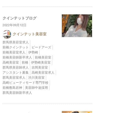
クインテットブログ
2022年09月12日
クインテット美容室
群馬県美容室求人
前橋クインテット
ビードアーズ
前橋美容室求人
伊勢崎
前橋美容師新卒求人
前橋美容室
高崎美容室
前橋
伊勢崎美容室
群馬県美容師求人
吉岡美容室
アシスタント募集
高崎美容室求人
群馬美容室求人
渋川美容室
高崎ビューティモード専門学校
前橋敷島岩神
美容師中途採用
群馬美容師新卒求人