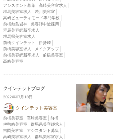
アシスタント募集
高崎美容室求人
群馬美容室求人
渋川美容室
高崎ビューティモード専門学校
前橋敷島岩神
美容師中途採用
群馬美容師新卒求人
群馬県美容室求人
前橋クインテット
伊勢崎
前橋美容室求人
メイクアップ
前橋美容師新卒求人
前橋美容室
高崎美容室
クインテットブログ
2022年07月18日
クインテット美容室
前橋美容室
高崎美容室
前橋
伊勢崎美容室
群馬県美容師求人
吉岡美容室
アシスタント募集
高崎美容室求人
群馬美容室求人