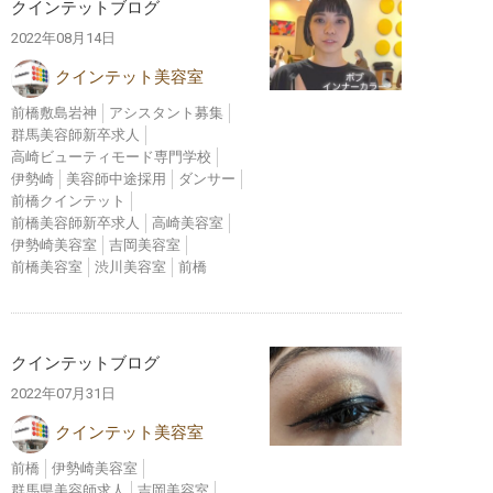
クインテットブログ
2022年08月14日
クインテット美容室
前橋敷島岩神
アシスタント募集
群馬美容師新卒求人
高崎ビューティモード専門学校
伊勢崎
美容師中途採用
ダンサー
前橋クインテット
前橋美容師新卒求人
高崎美容室
伊勢崎美容室
吉岡美容室
前橋美容室
渋川美容室
前橋
クインテットブログ
2022年07月31日
クインテット美容室
前橋
伊勢崎美容室
群馬県美容師求人
吉岡美容室