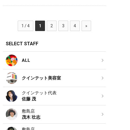
1 / 4
1
2
3
4
»
SELECT STAFF
ALL
クインテット美容室
クインテット代表
佐藤 茂
敷島店
茂木 壮志
敷島店